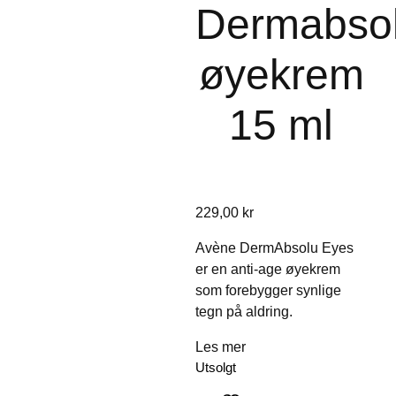
Dermabso
øyekrem
15 ml
229,00
kr
Avène DermAbsolu Eyes
er en anti-age øyekrem
som forebygger synlige
tegn på aldring.
Les mer
Utsolgt