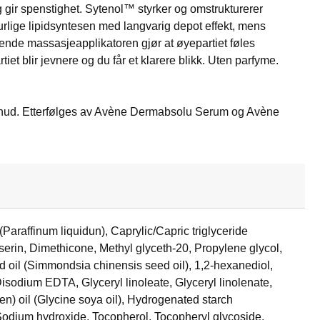
gir spenstighet. Sytenol™ styrker og omstrukturerer
urlige lipidsyntesen med langvarig depot effekt, mens
ende massasjeapplikatoren gjør at øyepartiet føles
iet blir jevnere og du får et klarere blikk. Uten parfyme.
 hud. Etterfølges av Avène Dermabsolu Serum og Avène
araffinum liquidun), Caprylic/Capric triglyceride
erin, Dimethicone, Methyl glyceth-20, Propylene glycol,
d oil (Simmondsia chinensis seed oil), 1,2-hexanediol,
sodium EDTA, Glyceryl linoleate, Glyceryl linolenate,
en) oil (Glycine soya oil), Hydrogenated starch
 Sodium hydroxide, Tocopherol, Tocopheryl glycoside,