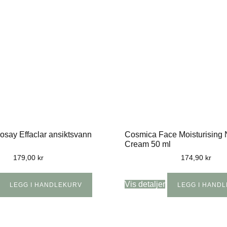
say Effaclar ansiktsvann
Cosmica Face Moisturising 
Cream 50 ml
179,00
kr
174,90
kr
Vis detaljer
LEGG I HANDLEKURV
LEGG I HAND