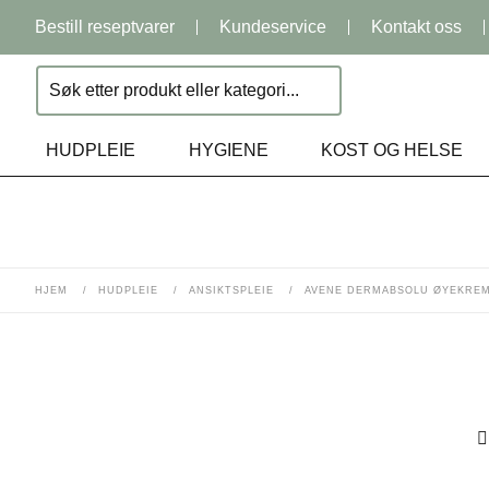
Bestill reseptvarer
Kundeservice
Kontakt oss
HUDPLEIE
HYGIENE
KOST OG HELSE
HJEM
/
HUDPLEIE
/
ANSIKTSPLEIE
/
AVENE DERMABSOLU ØYEKREM