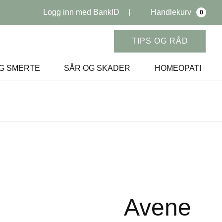
Logg inn med BankID
Handlekurv
0
TIPS OG RÅD
G SMERTE
SÅR OG SKADER
HOMEOPATI
Avene