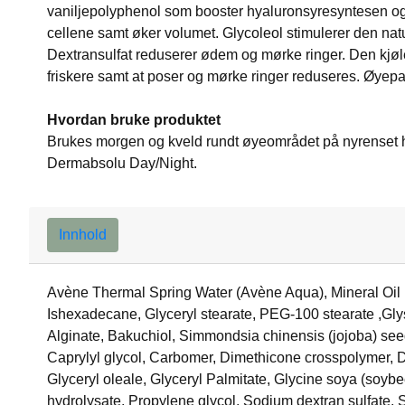
vaniljepolyphenol som booster hyaluronsyresyntesen og 
cellene samt øker volumet. Glycoleol stimulerer den nat
Dextransulfat reduserer ødem og mørke ringer. Den kjøl
friskere samt at poser og mørke ringer reduseres. Øyepart
Hvordan bruke produktet
Brukes morgen og kveld rundt øyeområdet på nyrenset
Dermabsolu Day/Night.
Innhold
Avène Thermal Spring Water (Avène Aqua), Mineral Oil (P
Ishexadecane, Glyceryl stearate, PEG-100 stearate ,Glys
Alginate, Bakuchiol, Simmondsia chinensis (jojoba) see
Caprylyl glycol, Carbomer, Dimethicone crosspolymer, Di
Glyceryl oleale, Glyceryl Palmitate, Glycine soya (soybe
hydrolysate, Propylene glycol, Sodium dextran sulfate,