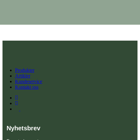
Vis detaljer
Legg i
handlekurv
Produkter
Artikler
Kundeservice
Kontakt oss
Nyhetsbrev