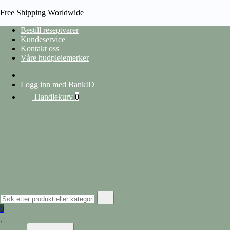
Free Shipping Worldwide
Bestill reseptvarer
Kundeservice
Kontakt oss
HJEM
Våre hudpleiemerker
/
PRODUCT EAN
/
7046264209929
heading
Logg inn med BankID
Handlekurv
0
Vis filter
Lukk filter
nullstill
Kategorier
Hudpleie
Alle produkter
Ansiktspleie
Lepper
Barbering og hårfjerning
0
Øyekrem
Ansiktserum