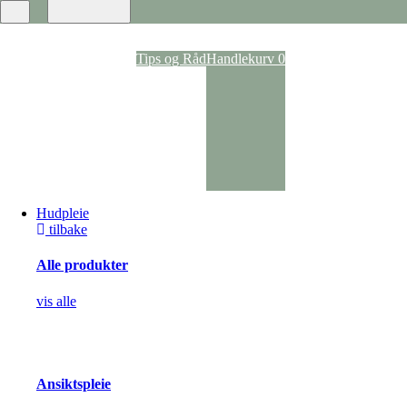
Ansiktspray
Dagkrem
Nattkrem
Ansiktsvann
Tips og Råd
Handlekurv
0
Rens
Ansiktsmasker
Anti-age
Kroppspleie
Parfyme
Deodoranter
Kroppskrem og -oljer
Dusj og bad
Selvbruning
Hudpleie
Pigmentering
tilbake
Solpleie
Solspray
Solpleie til kropp
Alle produkter
Solpleie til ansikt
Solpleie til barn
vis alle
After Sun
Akne og uren hud
Hudbehandling
Vorte- og soppbehandling
Kløestillende og lokalbedøvende
Ansiktspleie
Arrbehandling