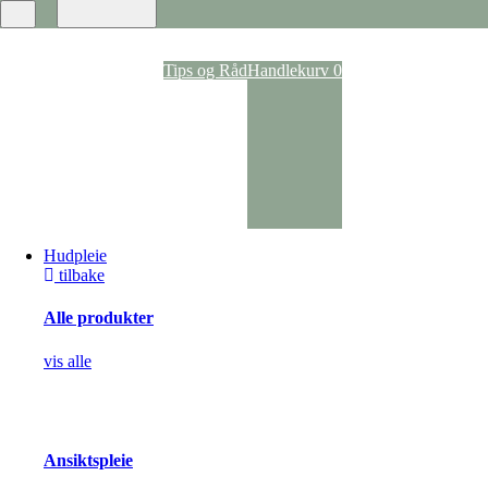
Ansiktspray
Dagkrem
Nattkrem
Ansiktsvann
Tips og Råd
Handlekurv
0
Rens
Ansiktsmasker
Anti-age
Kroppspleie
Parfyme
Deodoranter
Kroppskrem og -oljer
Dusj og bad
Selvbruning
Hudpleie
Pigmentering
tilbake
Solpleie
Solspray
Solpleie til kropp
Alle produkter
Solpleie til ansikt
Solpleie til barn
vis alle
After Sun
Akne og uren hud
Hudbehandling
Vorte- og soppbehandling
Kløestillende og lokalbedøvende
Ansiktspleie
Arrbehandling