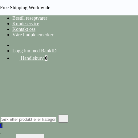
Free Shipping Worldwide
Bestill reseptvarer
Kundeservice
Kontakt oss
HJEM
Våre hudpleiemerker
/
PRODUCT EAN
/
5425012531437
heading
Logg inn med BankID
Handlekurv
0
Vis filter
Lukk filter
nullstill
Kategorier
Hudpleie
Alle produkter
Ansiktspleie
Lepper
Barbering og hårfjerning
0
Øyekrem
Ansiktserum