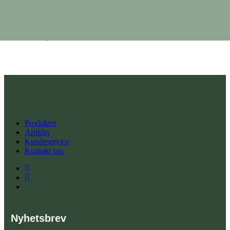
6×0,8G
399,90
kr
Vis detaljer
Produkter
Artikler
Kundeservice
Kontakt oss
Nyhetsbrev