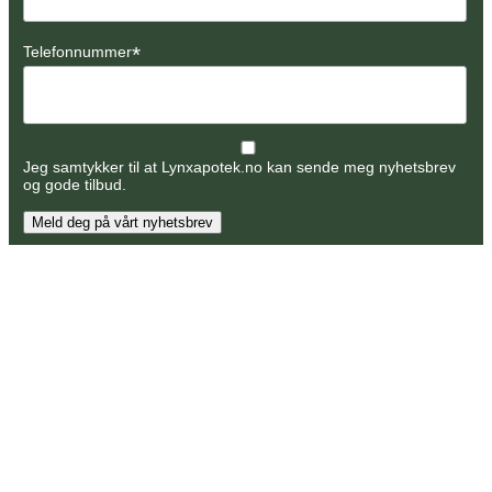
*
Telefonnummer
Jeg samtykker til at Lynxapotek.no kan sende meg nyhetsbrev
og gode tilbud.
Meld deg på vårt nyhetsbrev