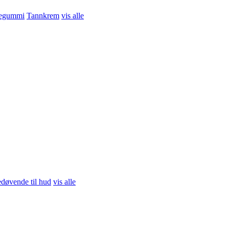
egummi
Tannkrem
vis alle
døvende til hud
vis alle