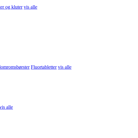
er og kluter
vis alle
brudd
vis alle
llomromsbørster
Fluortabletter
vis alle
ng
Grøt, smoothie og snacks
vis alle
vis alle