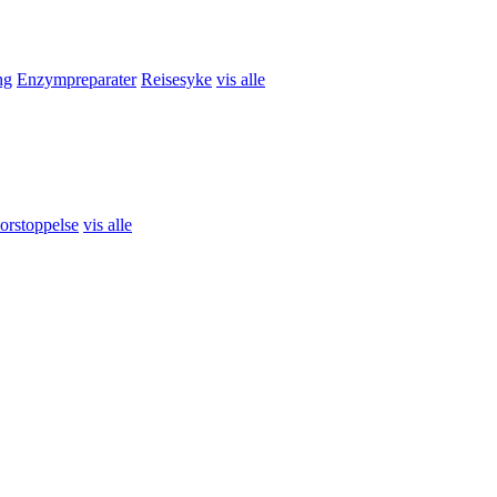
ng
Enzympreparater
Reisesyke
vis alle
r
Øyesminke
Makeup-børster
vis alle
orstoppelse
vis alle
ler
vis alle
hæler
vis alle