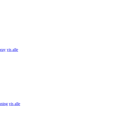
pray
vis alle
uning
vis alle