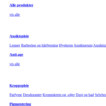
Vis filter
Alle produkter
Lukk filter
nullstill
vis alle
Kategorier
Hudpleie
Alle produkter
Ansiktspleie
Ansiktspleie
Lepper
Lepper
Barbering og hårfjerning
Øyekrem
Ansiktserum
Ansikts
Barbering og hårfjerning
Øyekrem
Ansiktserum
Anti-age
Ansiktspray
Dagkrem
vis alle
Nattkrem
Ansiktsvann
Rens
Ansiktsmasker
Anti-age
Kroppspleie
Kroppspleie
Parfyme
Parfyme
Deodoranter
Kroppskrem og -oljer
Dusj og bad
Selvbr
Deodoranter
Kroppskrem og -oljer
Pigmentering
Dusj og bad