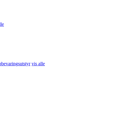
lle
bevaringsutstyr
vis alle
pptrening
vis alle