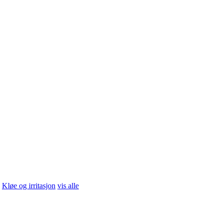
er Sun
vis alle
ehandling
vis alle
Kløe og irritasjon
vis alle