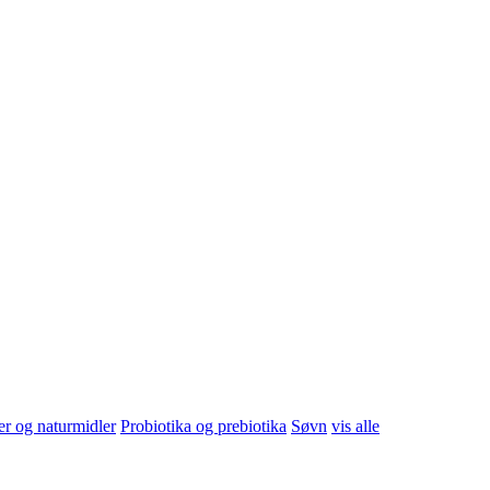
er, tenger
vis alle
er og naturmidler
Probiotika og prebiotika
Søvn
vis alle
yling
Børste/kam og hårpynt
Lusebehandling
vis alle