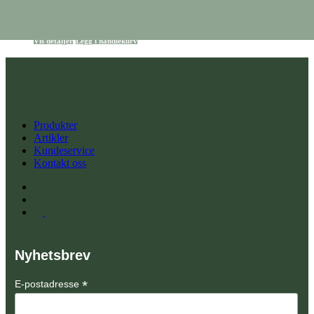
219,90
kr
Vis detaljer
Legg i handlekurv
Produkter
Artikler
Kundeservice
Kontakt oss
Nyhetsbrev
*
E-postadresse