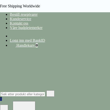
Free Shipping Worldwide
Bestill reseptvarer
Kundeservice
Kontakt oss
HJEM
Våre hudpleiemerker
/
PRODUCT EAN
/
3662042002465
heading
Logg inn med BankID
Handlekurv
0
Vis filter
Lukk filter
nullstill
Kategorier
Hudpleie
Alle produkter
Ansiktspleie
Lepper
Barbering og hårfjerning
0
Øyekrem
Ansiktserum