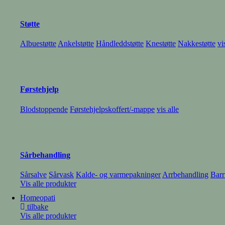
Hoste og hals
Tett og rennende nese
Feber og smerte
Forkjølelse
Støtte
Albuestøtte
Ankelstøtte
Håndleddstøtte
Knestøtte
Nakkestøtte
vi
Diabetes
Utstyr til blodsukkermåling
Diverse hjelpemidler
vis alle
Førstehjelp
Blodstoppende
Førstehjelpskoffert/-mappe
vis alle
Astma
PEF-måler
Inhalasjonsutstyr
Varme- og kuldemasker
vis alle
Vis alle produkter
Sårbehandling
Sårsalve
Sårvask
Kalde- og varmepakninger
Arrbehandling
Barr
Vis alle produkter
Homeopati
tilbake
Vis alle produkter