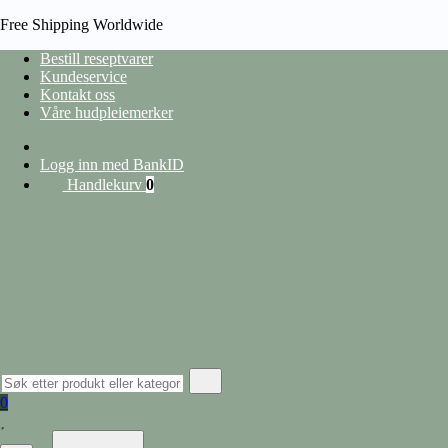
Free Shipping Worldwide
Bestill reseptvarer
Kundeservice
Kontakt oss
HJEM
Våre hudpleiemerker
/
HYGIENE
/
HÅRFJERNING
/
VOKS OG KREM
/
VEET ESSENTIAL
VOKSSTRIPS ANSIKT
Logg inn med BankID
Handlekurv
0
Spar
42 kr
0