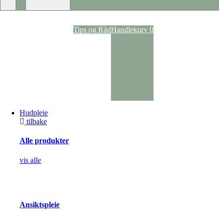
Tips og Råd
Handlekurv
0
Hudpleie
tilbake
Alle produkter
vis alle
Ansiktspleie