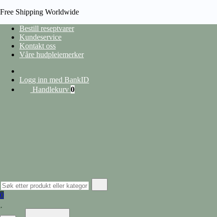
Free Shipping Worldwide
Bestill reseptvarer
Kundeservice
Kontakt oss
HJEM
Våre hudpleiemerker
/
SÅR OG SKADER
/
PLASTER OG FORBINDING
/
TAPE
/
NORGESPLASTER
KINESIOLOGI BLÅ 5CX5M
Logg inn med BankID
Handlekurv
0
0