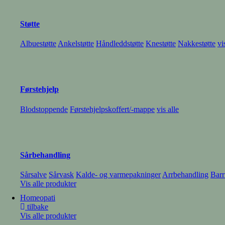
Hoste og hals
Tett og rennende nese
Feber og smerte
Forkjølelse
Støtte
Albuestøtte
Ankelstøtte
Håndleddstøtte
Knestøtte
Nakkestøtte
vi
Diabetes
Utstyr til blodsukkermåling
Diverse hjelpemidler
vis alle
Førstehjelp
Balder Apotek AS @ 2026 - alle rettigheter reservert
Blodstoppende
Førstehjelpskoffert/-mappe
vis alle
Astma
Org.nummer: 914 283 116
Personvernerklæring
PEF-måler
Inhalasjonsutstyr
Varme- og kuldemasker
vis alle
Vis alle produkter
Sårbehandling
Sårsalve
Sårvask
Kalde- og varmepakninger
Arrbehandling
Barr
Vis alle produkter
Homeopati
tilbake
Vis alle produkter