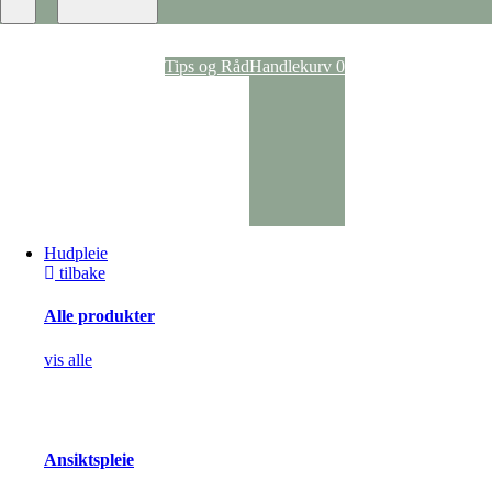
Tips og Råd
Handlekurv
0
Hudpleie
tilbake
Alle produkter
vis alle
Ansiktspleie