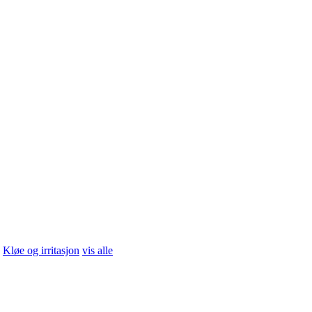
er Sun
vis alle
fiskeolje som sikrer ditt daglige behov for omega-3.
Les mer
ehandling
vis alle
Kløe og irritasjon
vis alle