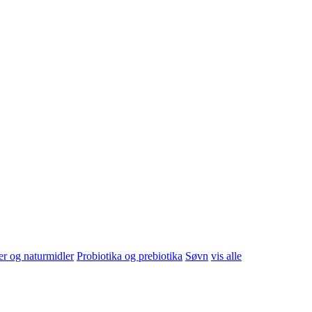
er, tenger
vis alle
er og naturmidler
Probiotika og prebiotika
Søvn
vis alle
yling
Børste/kam og hårpynt
Lusebehandling
vis alle