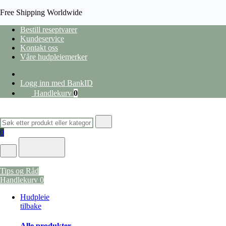
Free Shipping Worldwide
Bestill reseptvarer
Kundeservice
Kontakt oss
Våre hudpleiemerker
Logg inn med BankID
Handlekurv
0
0
HJEM
/
KOST OG HELSE
/
KOSTTILSKUDD
/
OMEGA-3 OG TRAN
/
MØLLERS PHARMA 
Tips og Råd
Handlekurv
0
Hudpleie
tilbake
Alle produkter