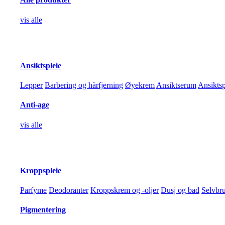
vis alle
Ansiktspleie
Lepper
Barbering og hårfjerning
Øyekrem
Ansiktserum
Ansikts
Anti-age
vis alle
Kroppspleie
Parfyme
Deodoranter
Kroppskrem og -oljer
Dusj og bad
Selvbr
Pigmentering