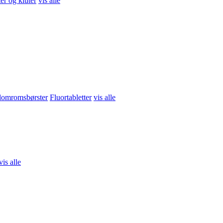
er og kluter
vis alle
skrides. Kosttilskudd bør ikke brukes som erstatning for et variert kos
brudd
vis alle
llomromsbørster
Fluortabletter
vis alle
ng
Grøt, smoothie og snacks
vis alle
vis alle