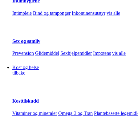
Intimhygiene
Intimpleie
Bind og tamponger
Inkontinensutstyr
vis alle
Hudsykdommer
Eksem
Akne
Rosacea
Psoriasis
Perioral dermatitt
vis alle
Sex og samliv
Prevensjon
Glidemiddel
Sexhjelpemidler
Impotens
vis alle
Håndpleie
Kost og helse
tilbake
Håndkrem
Håndsåpe
Hansker
Neglelakk og neglpleie
Sakser, fil
Testere
Graviditetstester
Eggløsningstester
Diverse tester
vis alle
Kosttilskudd
Hårpleie
Vitaminer og mineraler
Omega-3 og Tran
Plantebaserte legemidl
Sjampo og balsam
Hårkur og spesialprodukter
Tørrsjampo og st
Hårfjerning
Barbering
Voks og krem
Epilator
vis alle