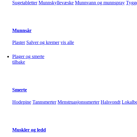
Sugetabletter
Munnskyllevæske
Munnvann og munnspray
Tygg
Munnsår
Plaster
Salver og kremer
vis alle
Plager og smerte
Nycoplus vegetabilsk omega-3
tilbake
Tannbleking
219,90
kr
Vis detaljer
Legg i handlekurv
Tannblekingssett
Tannkrem og munnskyll
vis alle
Smerte
Hodepine
Tannsmerter
Menstruasjonssmerter
Halsvondt
Lokalbe
Protesemidler
Rensemidler
Festemidler
vis alle
Vis alle produkter
Muskler og ledd