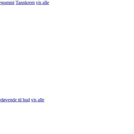
egummi
Tannkrem
vis alle
døvende til hud
vis alle