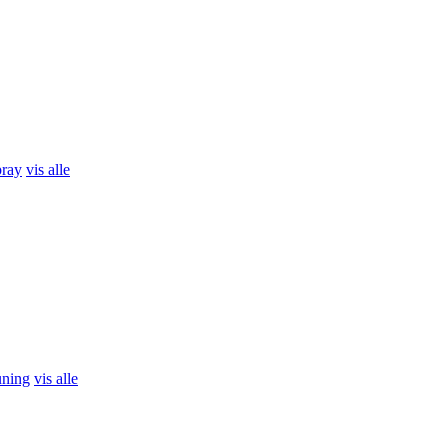
pray
vis alle
uning
vis alle