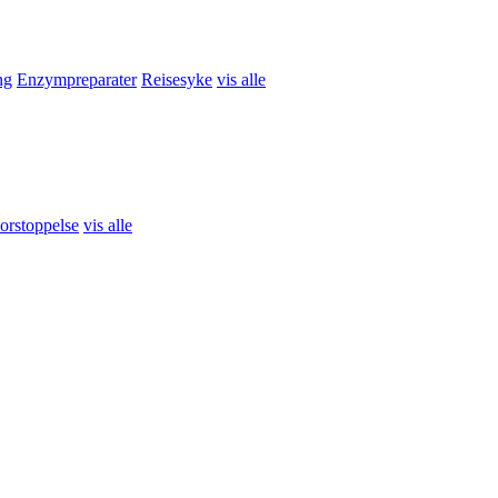
ng
Enzympreparater
Reisesyke
vis alle
r
Øyesminke
Makeup-børster
vis alle
orstoppelse
vis alle
ler
vis alle
hæler
vis alle