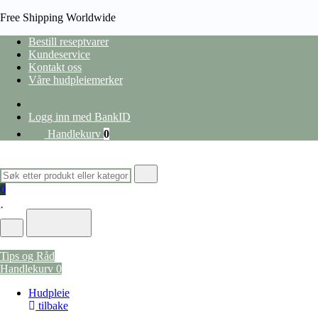
Free Shipping Worldwide
Bestill reseptvarer
Kundeservice
Kontakt oss
Våre hudpleiemerker
Logg inn med BankID
Handlekurv
0
0
HJEM
/
HUDPLEIE
/
ANSIKTSPLEIE
/
DAGKREM
/
AVÈNE TOLERANCE CONTROL CRE
Tips og Råd
Handlekurv
0
Hudpleie
tilbake