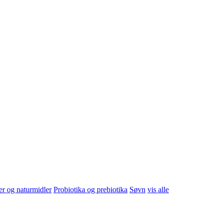
er, tenger
vis alle
er og naturmidler
Probiotika og prebiotika
Søvn
vis alle
yling
Børste/kam og hårpynt
Lusebehandling
vis alle