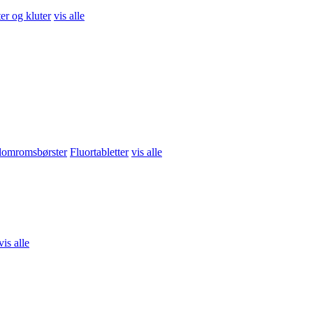
Vis detaljer
Legg i handlekurv
er og kluter
vis alle
brudd
vis alle
llomromsbørster
Fluortabletter
vis alle
ng
Grøt, smoothie og snacks
vis alle
vis alle