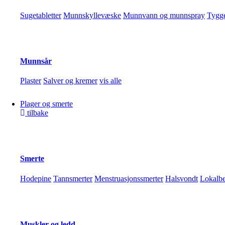
Sugetabletter
Munnskyllevæske
Munnvann og munnspray
Tygg
Munnsår
Plaster
Salver og kremer
vis alle
Plager og smerte
tilbake
Tannbleking
Tannblekingssett
Tannkrem og munnskyll
vis alle
Smerte
Balder Apotek AS @ 2026 - alle rettigheter reservert
Hodepine
Tannsmerter
Menstruasjonssmerter
Halsvondt
Lokalbe
Org.nummer: 914 283 116
Protesemidler
Personvernerklæring
Rensemidler
Festemidler
vis alle
Vis alle produkter
Muskler og ledd