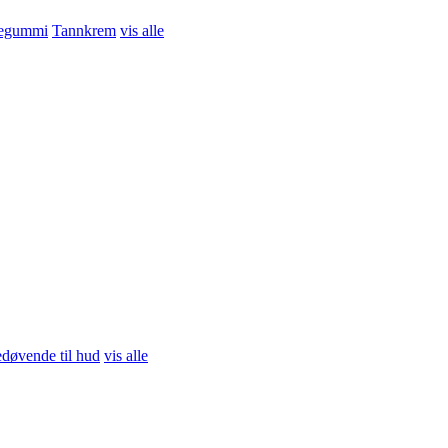
egummi
Tannkrem
vis alle
døvende til hud
vis alle