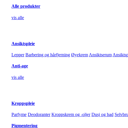
Alle produkter
vis alle
Ansiktspleie
Lepper
Barbering og hårfjerning
Øyekrem
Ansiktserum
Ansikts
Anti-age
vis alle
Kroppspleie
Parfyme
Deodoranter
Kroppskrem og -oljer
Dusj og bad
Selvbr
Pigmentering