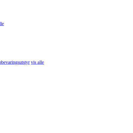
lle
 Glow Rebalancing Night
bevaringsutstyr
vis alle
pptrening
vis alle
La Roche Posay Hydraphase
ml
234,00
kr