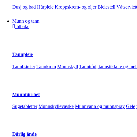
Dusj og bad
Hårpleie
Kroppskrem- og oljer
Bleiestell
Våtserviett
Munn og tann
tilbake
Vanlige plager
Feber og tett nese
Barnemark
Lusemidler
Mageplager
Tannfrem
Tannpleie
Produkter
Artikler
Tannbørster
Tannkrem
Munnskyll
Tanntråd, tannstikkere og me
Kundeservice
Kontakt oss
Flasker, mat og utstyr
Tåteflasker og utstyr
Smokker
Spiseredskaper
Morsmelkerstatni
Vis alle produkter
Munntørrhet
Sugetabletter
Munnskyllevæske
Munnvann og munnspray
Gele
Nyhetsbrev
*
E-postadresse
Dårlig ånde