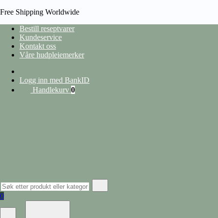
Free Shipping Worldwide
Bestill reseptvarer
Kundeservice
Kontakt oss
HJEM
Våre hudpleiemerker
/
PRODUCT MERKE
/
REPADINA
heading
Logg inn med BankID
Handlekurv
0
Vis filter
Lukk filter
nullstill
Kategorier
Hudpleie
Alle produkter
Ansiktspleie
Lepper
Barbering og hårfjerning
0
Øyekrem
Ansiktserum