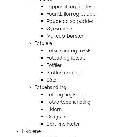
Leppestift og lipgloss
Foundation og pudder
Rouge og solpudder
Øyesminke
Makeup-børster
Fotpleie
Fotkremer og masker
Fotbad og fotsalt
Fotfiler
Støttestrømper
Såler
Fotbehandling
Fot- og neglsopp
Fotvortebehandling
Liktorn
Gnagsår
Sprukne hæler
Hygiene