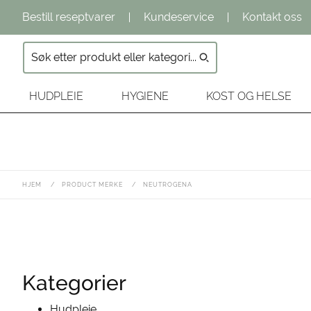
Bestill reseptvarer
Kundeservice
Kontakt oss
HUDPLEIE
HYGIENE
KOST OG HELSE
HJEM
/
PRODUCT MERKE
/
NEUTROGENA
Kategorier
Hudpleie