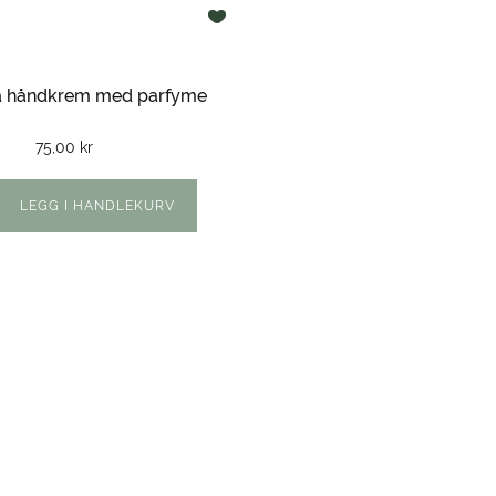
a håndkrem med parfyme
75,00
kr
LEGG I HANDLEKURV