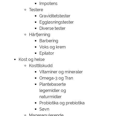
Impotens
Testere
Graviditetstester
Eggløsningstester
Diverse tester
Hårfjerning
Barbering
Voks og krem
Epilator
Kost og helse
Kosttilskudd
Vitaminer og mineraler
Omega-3 og Tran
Plantebaserte
legemidler og
naturmidler
Probiotika og prebiotika
Søvn
Mageregulerende