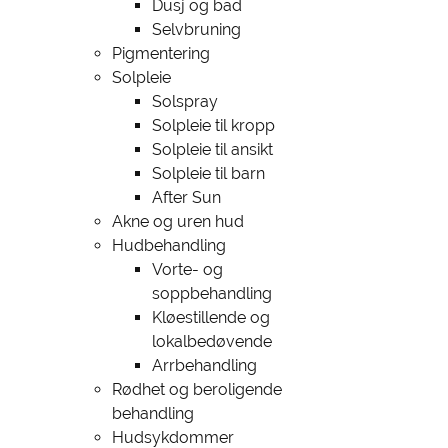
Dusj og bad
Selvbruning
Pigmentering
Solpleie
Solspray
Solpleie til kropp
Solpleie til ansikt
Solpleie til barn
After Sun
Akne og uren hud
Hudbehandling
Vorte- og
soppbehandling
Kløestillende og
lokalbedøvende
Arrbehandling
Rødhet og beroligende
behandling
Hudsykdommer