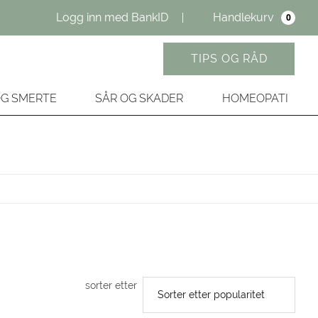
Logg inn med BankID
Handlekurv
0
TIPS OG RÅD
OG SMERTE
SÅR OG SKADER
HOMEOPATI
sorter etter