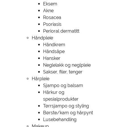
Eksem
Akne
Rosacea
Psoriasis
Perioral dermatitt
Håndpleie
Håndkrem
Håndsåpe
Hansker
Neglelakk og neglpleie
Sakser, filer, tenger
Hårpleie
Sjampo og balsam
Hårkur og
spesialprodukter
Tørrsjampo og styling
Børste/kam og hårpynt
Lusebehandling
Makeup