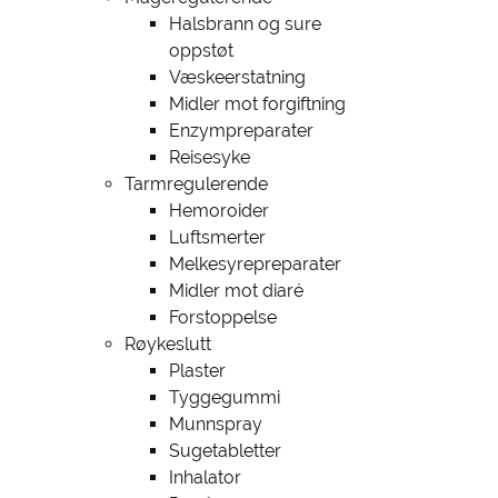
Halsbrann og sure
oppstøt
Væskeerstatning
Midler mot forgiftning
Enzympreparater
Reisesyke
Tarmregulerende
Hemoroider
Luftsmerter
Melkesyrepreparater
Midler mot diaré
Forstoppelse
Røykeslutt
Plaster
Tyggegummi
Munnspray
Sugetabletter
Inhalator