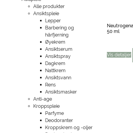
Alle produkter
Ansiktspleie
Lepper
Neutrogen
Barbering og
50 ml
hårfjerning
Øyekrem
Ansiktserum
Vis detaljer
Ansiktspray
Dagkrem
Nattkrem
Ansiktsvann
Rens
Ansiktsmasker
Anti-age
Kroppspleie
Parfyme
Deodoranter
Kroppskrem og -oljer