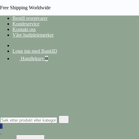
Free Shipping Worldwide
Bestill reseptvarer
Kundeservice
Kontakt oss
HJEM
Våre hudpleiemerker
/
PRODUCT EAN
/
7350033083260
heading
Logg inn med BankID
Handlekurv
0
Vis filter
Lukk filter
nullstill
Kategorier
Hudpleie
Alle produkter
Ansiktspleie
Lepper
Barbering og hårfjerning
0
Øyekrem
Ansiktserum