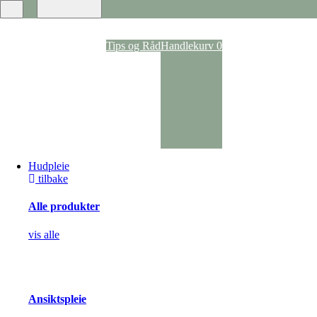
Ansiktspray
Dagkrem
Nattkrem
Ansiktsvann
Tips og Råd
Handlekurv
0
Rens
Ansiktsmasker
Anti-age
Kroppspleie
Parfyme
Deodoranter
Kroppskrem og -oljer
Dusj og bad
Selvbruning
Hudpleie
Pigmentering
tilbake
Solpleie
Solspray
Solpleie til kropp
Alle produkter
Solpleie til ansikt
Solpleie til barn
vis alle
After Sun
Akne og uren hud
Hudbehandling
Vorte- og soppbehandling
Kløestillende og lokalbedøvende
Ansiktspleie
Arrbehandling