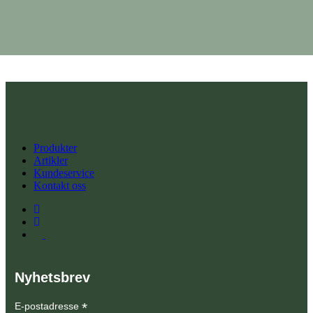
479,00
kr
Vis detaljer
Legg i
handlekurv
Produkter
Artikler
Kundeservice
Kontakt oss
Nyhetsbrev
*
E-postadresse