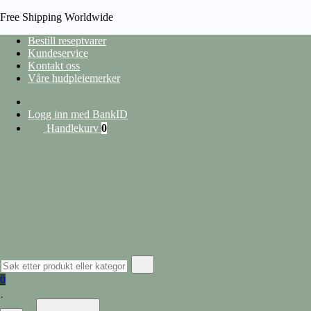
Free Shipping Worldwide
Bestill reseptvarer
Kundeservice
Kontakt oss
HJEM
Våre hudpleiemerker
/
PRODUCT EAN
/
7040884423925
heading
Logg inn med BankID
Handlekurv
0
Vis filter
Lukk filter
nullstill
Kategorier
Hudpleie
Alle produkter
Ansiktspleie
Lepper
Barbering og hårfjerning
0
Øyekrem
Ansiktserum