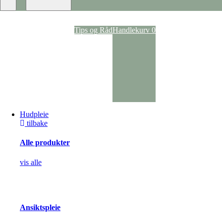
Ansiktspray
Dagkrem
Nattkrem
Ansiktsvann
Tips og Råd
Handlekurv
0
Rens
Ansiktsmasker
Anti-age
Kroppspleie
Parfyme
Deodoranter
Kroppskrem og -oljer
Dusj og bad
Selvbruning
Hudpleie
Pigmentering
tilbake
Solpleie
Solspray
Alle produkter
Solpleie til kropp
Solpleie til ansikt
Solpleie til barn
vis alle
After Sun
Akne og uren hud
Hudbehandling
Vorte- og soppbehandling
Kløestillende og lokalbedøvende
Ansiktspleie
Arrbehandling