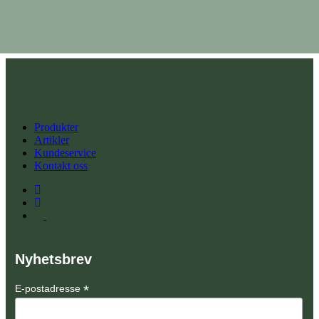
76,90
kr
Vis detaljer
Legg i handlekurv
Produkter
Artikler
Kundeservice
Kontakt oss
Nyhetsbrev
*
E-postadresse