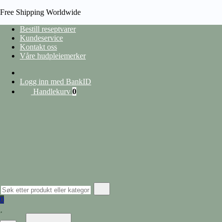
Free Shipping Worldwide
Bestill reseptvarer
Kundeservice
Kontakt oss
HJEM
Våre hudpleiemerker
/
PRODUCT EAN
/
5705380168771
heading
Logg inn med BankID
Handlekurv
0
Vis filter
Lukk filter
nullstill
Kategorier
Hudpleie
Alle produkter
Ansiktspleie
Lepper
Barbering og hårfjerning
0
Øyekrem
Ansiktserum