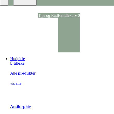
Ansiktspray
Dagkrem
Nattkrem
Ansiktsvann
Tips og Råd
Handlekurv
0
Rens
Ansiktsmasker
Anti-age
Kroppspleie
Parfyme
Deodoranter
Kroppskrem og -oljer
Dusj og bad
Selvbruning
Hudpleie
Pigmentering
tilbake
Solpleie
Solspray
Alle produkter
Solpleie til kropp
Solpleie til ansikt
Solpleie til barn
vis alle
After Sun
Akne og uren hud
Hudbehandling
Vorte- og soppbehandling
Kløestillende og lokalbedøvende
Ansiktspleie
Arrbehandling