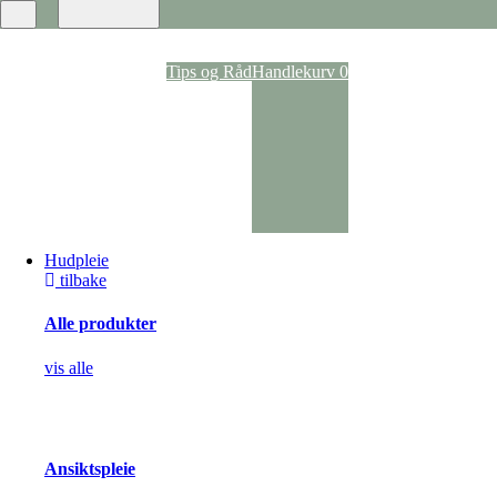
Ansiktspray
Dagkrem
Nattkrem
Ansiktsvann
Tips og Råd
Handlekurv
0
Rens
Ansiktsmasker
Anti-age
Kroppspleie
Parfyme
Deodoranter
Kroppskrem og -oljer
Dusj og bad
Selvbruning
Hudpleie
Pigmentering
tilbake
Solpleie
Solspray
Solpleie til kropp
Alle produkter
Solpleie til ansikt
Solpleie til barn
vis alle
After Sun
Akne og uren hud
Hudbehandling
Vorte- og soppbehandling
Kløestillende og lokalbedøvende
Ansiktspleie
Arrbehandling