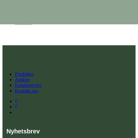
tabletter
149,90
kr
Vis detaljer
Produkter
Artikler
Kundeservice
Kontakt oss
Nyhetsbrev