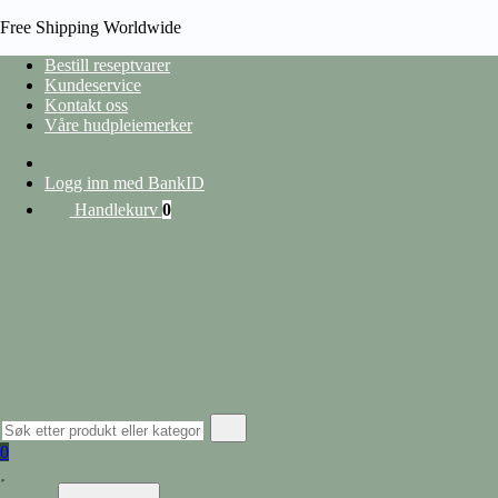
Free Shipping Worldwide
Bestill reseptvarer
Kundeservice
Kontakt oss
HJEM
Våre hudpleiemerker
/
PRODUCT EAN
/
5702070002223
heading
Logg inn med BankID
Handlekurv
0
Vis filter
Lukk filter
nullstill
Kategorier
Hudpleie
Alle produkter
Ansiktspleie
Lepper
Barbering og hårfjerning
0
Øyekrem
Ansiktserum