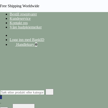
Free Shipping Worldwide
Bestill reseptvarer
Kundeservice
Kontakt oss
HJEM
Våre hudpleiemerker
/
PRODUCT EAN
/
3337875414111
heading
Logg inn med BankID
Handlekurv
0
Vis filter
Lukk filter
nullstill
Kategorier
Hudpleie
Alle produkter
Ansiktspleie
Lepper
Barbering og hårfjerning
0
Øyekrem
Ansiktserum