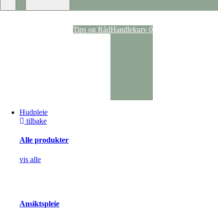
Ansiktspray
Dagkrem
Nattkrem
Ansiktsvann
Tips og Råd
Handlekurv
0
Rens
Ansiktsmasker
Anti-age
Kroppspleie
Parfyme
Deodoranter
Kroppskrem og -oljer
Dusj og bad
Selvbruning
Hudpleie
Pigmentering
tilbake
Solpleie
Solspray
Alle produkter
Solpleie til kropp
Solpleie til ansikt
Solpleie til barn
vis alle
After Sun
Akne og uren hud
Hudbehandling
Vorte- og soppbehandling
Kløestillende og lokalbedøvende
Ansiktspleie
Arrbehandling