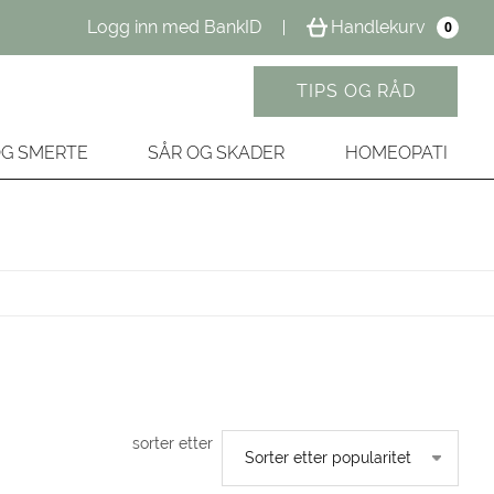
Logg inn med BankID
Handlekurv
0
TIPS OG RÅD
OG SMERTE
SÅR OG SKADER
HOMEOPATI
sorter etter