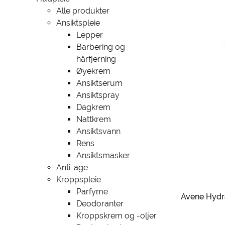
Alle produkter
Ansiktspleie
Lepper
Barbering og
hårfjerning
Øyekrem
Ansiktserum
Ansiktspray
Dagkrem
Nattkrem
Ansiktsvann
Rens
Ansiktsmasker
Anti-age
Kroppspleie
Parfyme
Avene Hydr
Deodoranter
Kroppskrem og -oljer