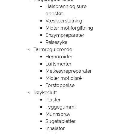
Halsbrann og sure
oppstøt
Væskeerstatning
Midler mot forgiftning
Enzympreparater
Reisesyke
Tarmregulerende
Hemoroider
Luftsmerter
Melkesyrepreparater
Midler mot diaré
Forstoppelse
Røykeslutt
Plaster
Tyggegummi
Munnspray
Sugetabletter
Inhalator