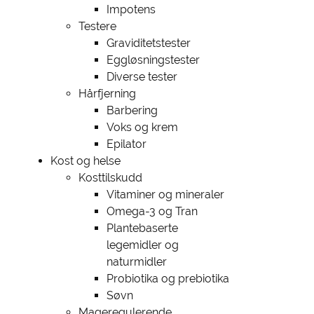
Impotens
Testere
Graviditetstester
Eggløsningstester
Diverse tester
Hårfjerning
Barbering
Voks og krem
Epilator
Kost og helse
Kosttilskudd
Vitaminer og mineraler
Omega-3 og Tran
Plantebaserte
legemidler og
naturmidler
Probiotika og prebiotika
Søvn
Mageregulerende