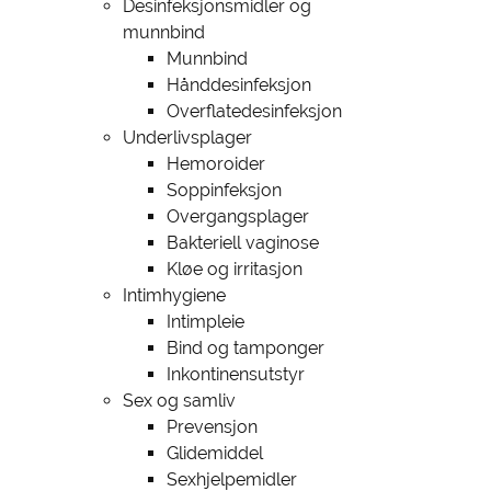
Desinfeksjonsmidler og
munnbind
Munnbind
Hånddesinfeksjon
Overflatedesinfeksjon
Underlivsplager
Hemoroider
Soppinfeksjon
Overgangsplager
Bakteriell vaginose
Kløe og irritasjon
Intimhygiene
Intimpleie
Bind og tamponger
Inkontinensutstyr
Sex og samliv
Prevensjon
Glidemiddel
Sexhjelpemidler