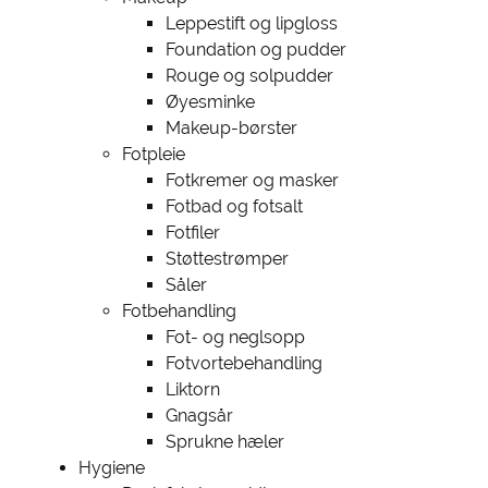
Leppestift og lipgloss
Foundation og pudder
Rouge og solpudder
Øyesminke
Makeup-børster
Fotpleie
Fotkremer og masker
Fotbad og fotsalt
Fotfiler
Støttestrømper
Såler
Fotbehandling
Fot- og neglsopp
Fotvortebehandling
Liktorn
Gnagsår
Sprukne hæler
Hygiene