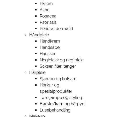
Eksem
Akne
Rosacea
Psoriasis
Perioral dermatitt
Håndpleie
Håndkrem
Håndsåpe
Hansker
Neglelakk og neglpleie
Sakser, filer, tenger
Hårpleie
Sjampo og balsam
Hårkur og
spesialprodukter
Tørrsjampo og styling
Børste/kam og hårpynt
Lusebehandling
Makeup