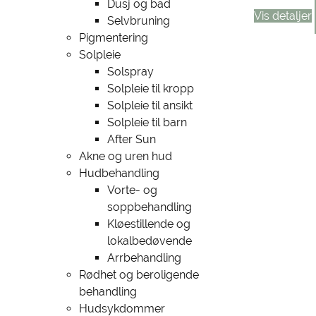
Dusj og bad
Vis detaljer
Selvbruning
Pigmentering
Solpleie
Solspray
Solpleie til kropp
Solpleie til ansikt
Solpleie til barn
After Sun
Akne og uren hud
Hudbehandling
Vorte- og
soppbehandling
Kløestillende og
lokalbedøvende
Arrbehandling
Rødhet og beroligende
behandling
Hudsykdommer