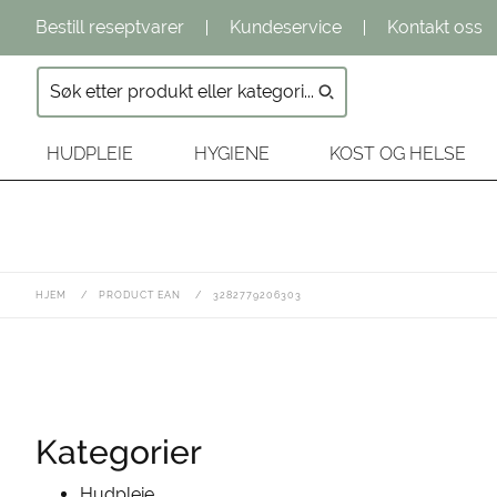
Bestill reseptvarer
Kundeservice
Kontakt oss
HUDPLEIE
HYGIENE
KOST OG HELSE
HJEM
/
PRODUCT EAN
/
3282779206303
Kategorier
Hudpleie